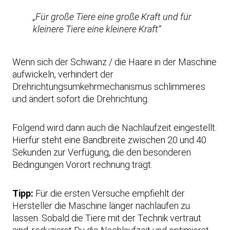
e
n
„Für große Tiere eine große Kraft und für
kleinere Tiere eine kleinere Kraft“
Video
laden
Wenn sich der Schwanz / die Haare in der Maschine
aufwickeln, verhindert der
Drehrichtungsumkehrmechanismus schlimmeres
Y
und ändert sofort die Drehrichtung.
o
u
Folgend wird dann auch die Nachlaufzeit eingestellt.
T
Hierfür steht eine Bandbreite zwischen 20 und 40
u
Sekunden zur Verfügung, die den besonderen
b
Bedingungen Vorort rechnung trägt.
e
i
Tipp:
Für die ersten Versuche empfiehlt der
m
Hersteller die Maschine länger nachlaufen zu
m
lassen. Sobald die Tiere mit der Technik vertraut
e