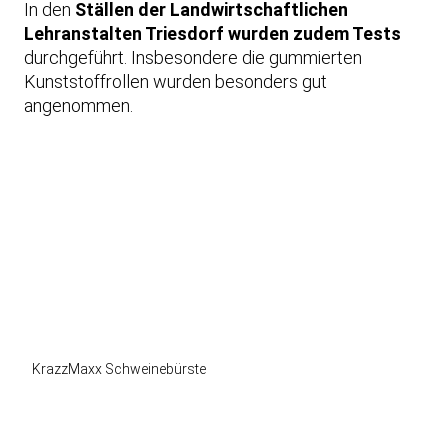
In den
Ställen der Landwirtschaftlichen
e
Lehranstalten Triesdorf wurden zudem Tests
m
durchgeführt. Insbesondere die gummierten
L
Kunststoffrollen wurden besonders gut
a
angenommen.
d
e
n
d
e
s
V
i
d
e
o
KrazzMaxx Schweinebürste
s
a
k