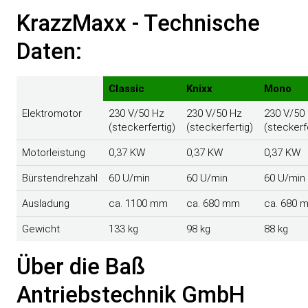
KrazzMaxx - Technische
Daten:
Classic
Knixx
Mono
Elektromotor
230 V/50 Hz
230 V/50 Hz
230 V/50
(steckerfertig)
(steckerfertig)
(steckerf
Motorleistung
0,37 KW
0,37 KW
0,37 KW
Bürstendrehzahl
60 U/min
60 U/min
60 U/min
Ausladung
ca. 1100 mm
ca. 680 mm
ca. 680 
Gewicht
133 kg
98 kg
88 kg
Über die Baß
Antriebstechnik GmbH