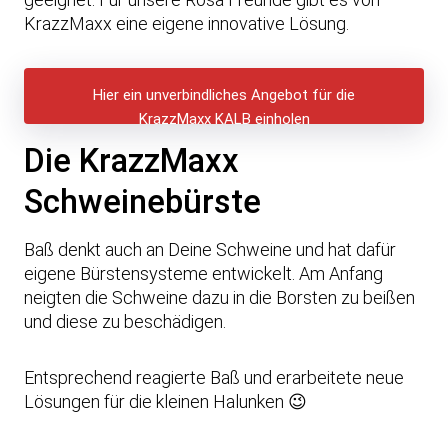
KrazzMaxx eine eigene innovative Lösung.
Hier ein unverbindliches Angebot für die
KrazzMaxx KALB einholen
Die KrazzMaxx
Schweinebürste
Baß denkt auch an Deine Schweine und hat dafür
eigene Bürstensysteme entwickelt. Am Anfang
neigten die Schweine dazu in die Borsten zu beißen
und diese zu beschädigen.
M
Entsprechend reagierte Baß und erarbeitete neue
i
Lösungen für die kleinen Halunken 😉
t
d