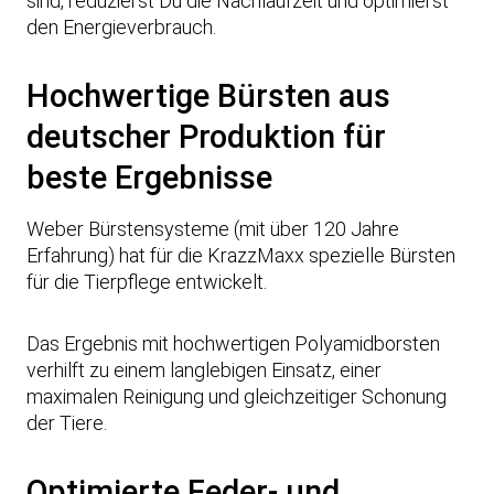
sind, reduzierst Du die Nachlaufzeit und optimierst
r
den Energieverbrauch.
e
n
Hochwertige Bürsten aus
t
s
deutscher Produktion für
p
beste Ergebnisse
e
r
Weber Bürstensysteme (mit über 120 Jahre
r
Erfahrung) hat für die KrazzMaxx spezielle Bürsten
e
für die Tierpflege entwickelt.
n
Das Ergebnis mit hochwertigen Polyamidborsten
verhilft zu einem langlebigen Einsatz, einer
maximalen Reinigung und gleichzeitiger Schonung
der Tiere.
Optimierte Feder- und