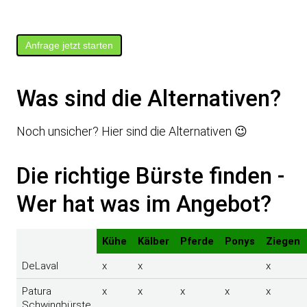
Auswahl
unverbindliches
Anfrage jetzt starten
Angebot
Was sind die Alternativen?
Noch unsicher? Hier sind die Alternativen 😉
Die richtige Bürste finden -
Wer hat was im Angebot?
Kühe
Kälber
Pferde
Ponys
Ziegen
DeLaval
x
x
x
Patura
x
x
x
x
x
Schwingbürste