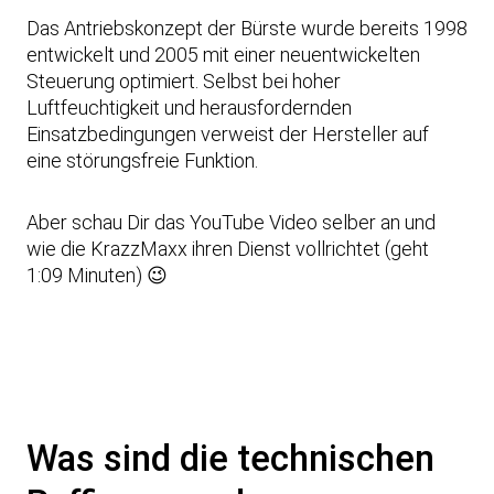
n
Das Antriebskonzept der Bürste wurde bereits 1998
s
entwickelt und 2005 mit einer neuentwickelten
c
Steuerung optimiert. Selbst bei hoher
h
Luftfeuchtigkeit und herausfordernden
u
Einsatzbedingungen verweist der Hersteller auf
t
eine störungsfreie Funktion.
z
e
Aber schau Dir das YouTube Video selber an und
r
wie die KrazzMaxx ihren Dienst vollrichtet (geht
k
1:09 Minuten) 😉
l
ä
r
u
n
g
v
Was sind die technischen
o
n