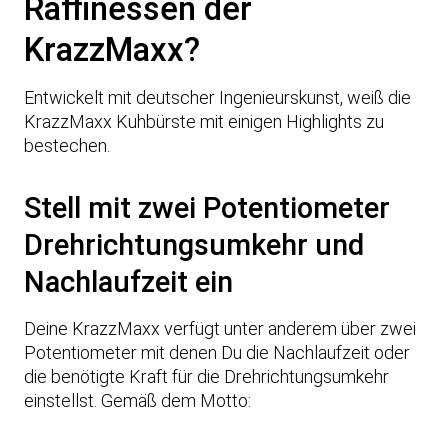
Raffinessen der
Y
KrazzMaxx?
o
u
T
Entwickelt mit deutscher Ingenieurskunst, weiß die
u
KrazzMaxx Kuhbürste mit einigen Highlights zu
b
bestechen.
e
.
Stell mit zwei Potentiometer
M
e
Drehrichtungsumkehr und
h
Nachlaufzeit ein
r
e
Deine KrazzMaxx verfügt unter anderem über zwei
r
Potentiometer mit denen Du die Nachlaufzeit oder
f
die benötigte Kraft für die Drehrichtungsumkehr
a
einstellst. Gemäß dem Motto:
h
r