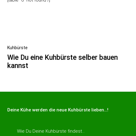
[table “6” not found /]
Beitragsnavigation
Nächster
Kuhbürste
Beitrag
Wie Du eine Kuhbürste selber bauen
kannst
Deine Kühe werden die neue Kuhbürste lieben…!
Wie Du Deine Kuhbürste findest…