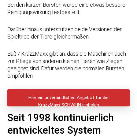
z
Bei den kurzen Borsten wurde eine etwas bessere
e
Reinigungswirkung festgestellt.
p
t
Darüber hinaus unterstützen beide Versionen den
i
Spieltrieb der Tiere gleichermaßen.
e
r
e
Baß / KrazzMaxx gibt an, dass die Maschinen auch
n
zur Pflege von anderen kleinen Tieren wie Ziegen
S
geeignet sind. Dafür werden die normalen Bürsten
i
empfohlen.
e
d
i
Hier ein unverbindliches Angebot für die
e
KrazzMaxx SCHWEIN einholen
D
Seit 1998 kontinuierlich
a
t
entwickeltes System
e